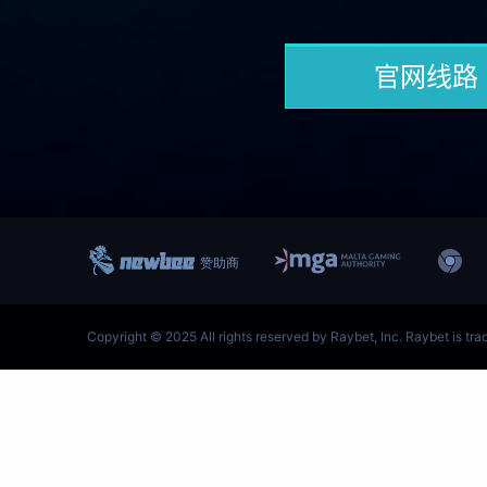
跳
至
内