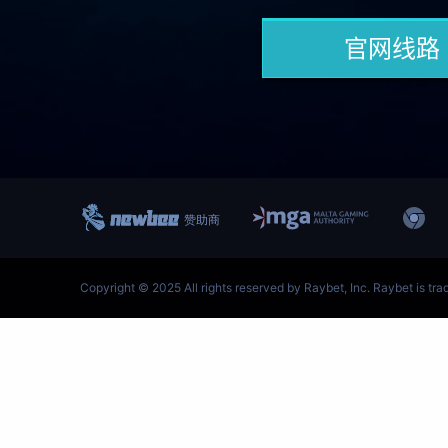
跳
至
内
容