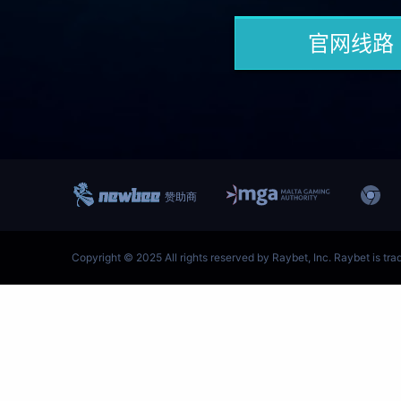
跳
至
内
容