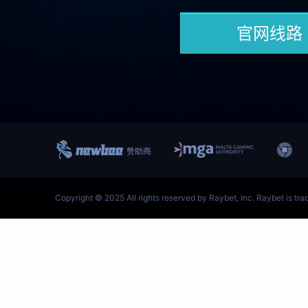
跳
至
内
容