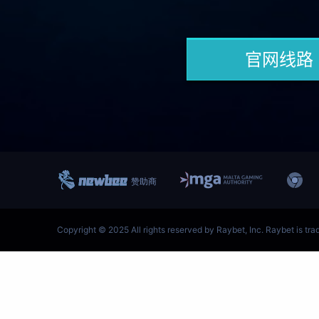
跳
至
内