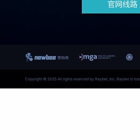
跳
至
内
容