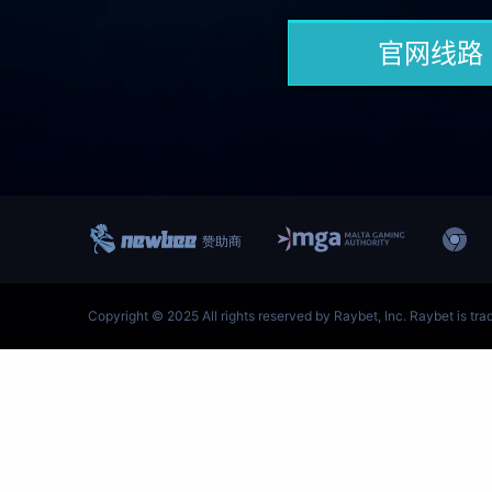
跳
至
内
容