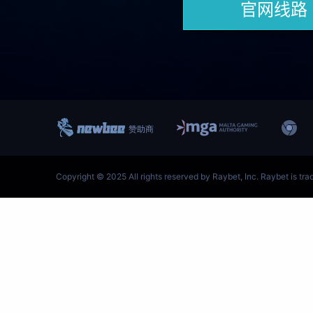
跳
至
内
容