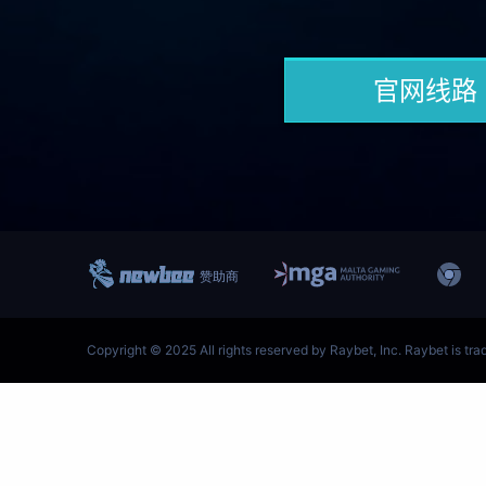
跳
至
内